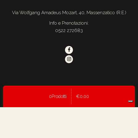
Via Wolfgang Amadeus Mozart, 40, Massenzatico (R.E.)
Info e Prenotazioni:
0522 272683
© 2021 Chilometro Zero S.A.S. di Croci Paolo & C. – C.F. / P.IVA:
0Prodotti
€
0,00
02463130357 –
Privacy Policy
–
Cookie Policy
– Credits:
Blumarketingsocialmedia.it